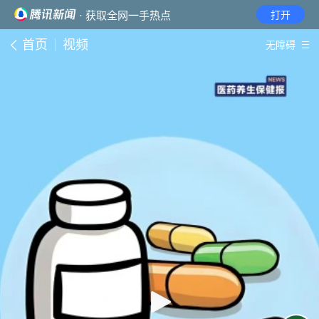
· 获取全网一手热点
打开
首页
视频
无障碍