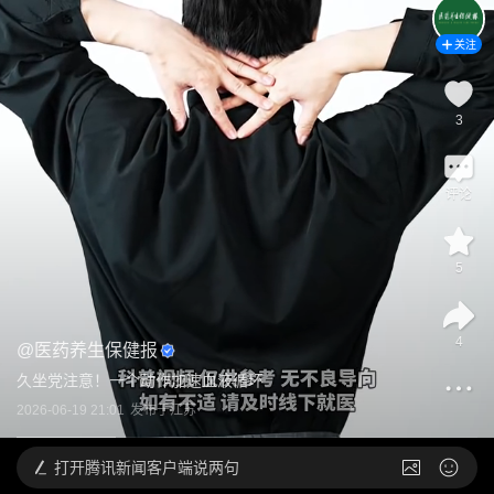
关注
3
评论
5
4
@
医药养生保健报
久坐党注意！一个动作加速血液循环
2026-06-19 21:01
发布于
江苏
打开
腾讯新闻客户端说两句