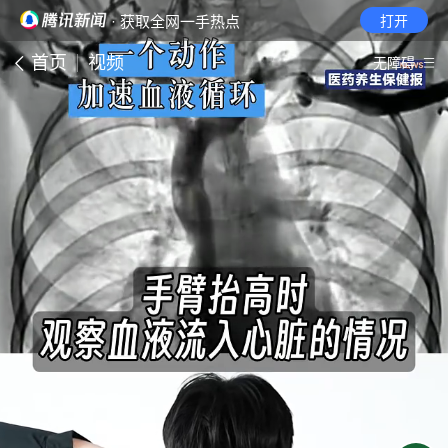
· 获取全网一手热点
打开
首页
视频
无障碍