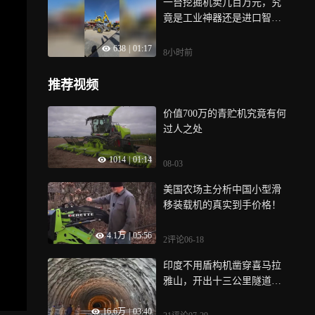
一台挖掘机卖几百万元，究
竟是工业神器还是进口智商
税？
638
|
01:17
8小时前
推荐视频
价值700万的青贮机究竟有何
过人之处
1014
|
01:14
08-03
美国农场主分析中国小型滑
移装载机的真实到手价格！
4.1万
|
05:56
2评论
06-18
印度不用盾构机凿穿喜马拉
雅山，开出十三公里隧道！
打通边境补给
16.6万
|
03:40