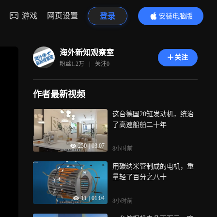
游戏
网页设置
登录
安装电脑版
内容更精彩
海外新知观察室
关注
粉丝
1.2万
|
关注
0
作者最新视频
这台德国20缸发动机，统治
了高速船舶二十年
250
|
03:07
8小时前
用碳纳米管制成的电机，重
量轻了百分之八十
11
|
01:04
8小时前