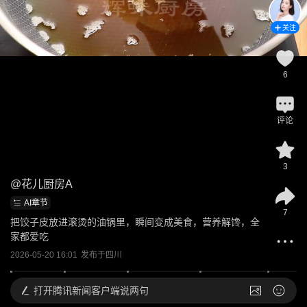
关注
6
评论
3
@
花儿厨房A
AI章节
7
把饺子皮放进滚烫的油锅里，瞬间变成美食，营养解馋，全
家都爱吃
2026-05-20 16:01
发布于
四川
打开
腾讯新闻客户端说两句