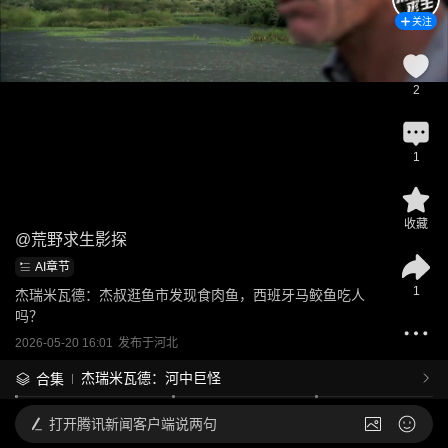
关注
2
1
收藏
@
荒野求生影探
AI章节
1
杰瑞米瓦德：杰叔逛鱼市发现食肉鱼，西班牙马鲛鱼吃人
吗？
2026-05-20 16:01
发布于
河北
杰瑞米瓦德：河中巨怪
合集
打开
腾讯新闻客户端说两句