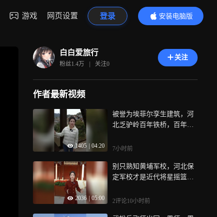
游戏
网页设置
登录
安装电脑版
内容更精彩
白白爱旅行
关注
粉丝
1.4万
|
关注
0
作者最新视频
被誉为埃菲尔孪生建筑，河
北乏驴岭百年铁桥，百年屹
立尽显大国匠心
1405
|
04:20
7小时前
别只熟知黄埔军校，河北保
定军校才是近代将星摇篮，
撑起抗战半壁江山
2036
|
05:00
2评论
10小时前