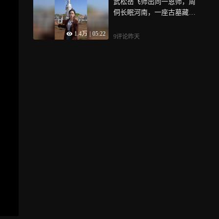
武松岳飞师出同一恩师，周
侗长眠河南，一座古墓藏尽
水浒江湖往事
1.4万
|
05:22
9评论
昨天