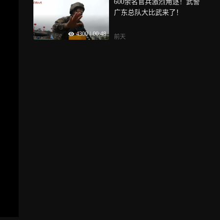
600余名官兵激烈角逐！武警
广东总队大比武来了！
4300
|
00:48
前天