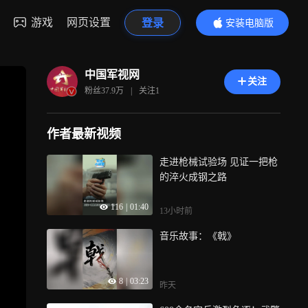
游戏
网页设置
登录
安装电脑版
内容更精彩
中国军视网
关注
粉丝
37.9万
|
关注
1
作者最新视频
走进枪械试验场 见证一把枪
的淬火成钢之路
116
|
01:40
13小时前
音乐故事：《戟》
8
|
03:23
昨天