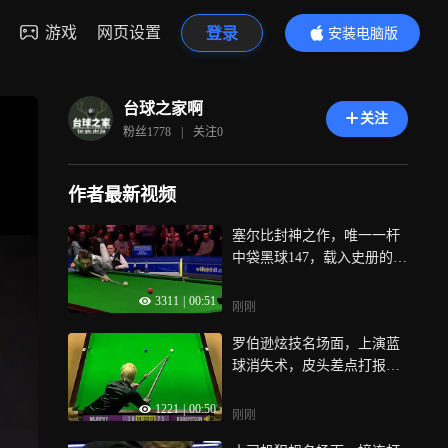
游戏
网页设置
登录
安装电脑版
内容更精彩
台球之家啊
关注
粉丝
1778
|
关注
0
作者最新视频
塞尔比封神之作，唯一一杆
中袋黑球147，载入史册的满
分杆，｜体坛记忆
3311
|
00:51
刚刚
罗伯逊炫技名场面，上演蓝
球消失术，皮头差点打报
废，｜体坛记忆
1221
|
00:50
刚刚