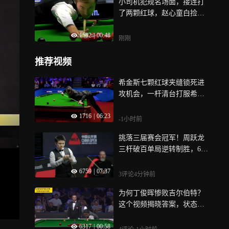
小司机犯规名场面，接连打
了两颗红球，赵心童白捡一
局，｜体坛记忆
1582
|
00:48
刚刚
推荐视频
希金斯七颗红球夹缝锁死进
攻机会，一杆清台打服希金
斯｜体坛记忆
1716
|
06:23
-1小时前
挑落三届赛会冠军！周跃龙
三杆破百单局逆转制胜，6-3
威廉姆斯晋级16强
6759
|
07:37
3评论
4分钟前
为何丁俊晖惨败吉尔伯特？
这个视频揭晓答案，状态差
运气也没有！
6317
|
00:58