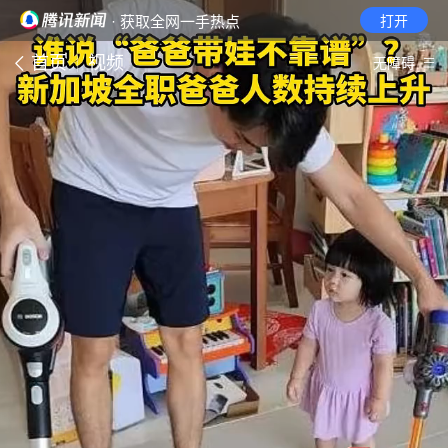
· 获取全网一手热点
打开
首页
视频
无障碍