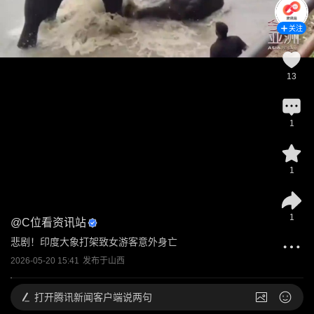
关注
13
1
1
1
@
C位看资讯站
悲剧！印度大象打架致女游客意外身亡
2026-05-20 15:41
发布于
山西
打开
腾讯新闻客户端说两句