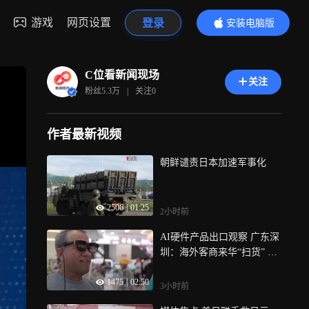
游戏
网页设置
登录
安装电脑版
内容更精彩
C位看新闻现场
关注
粉丝
5.3万
|
关注
0
作者最新视频
朝鲜谴责日本加速军事化
2506
|
01:25
2小时前
AI硬件产品出口观察 广东深
圳：海外客商来华“扫货” 华
强北迎来全球采购热潮
1475
|
02:50
3小时前