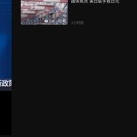
媒体焦点 美日联手救日元
141
|
03:47
3小时前