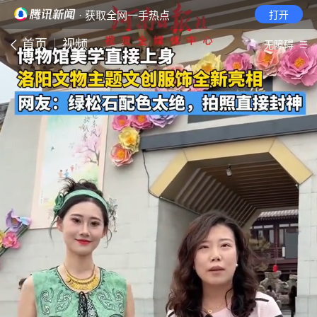
· 获取全网一手热点
打开
首页
视频
无障碍