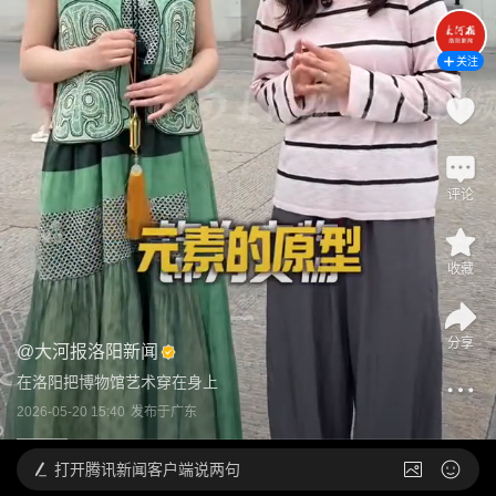
关注
评论
收藏
分享
@
大河报洛阳新闻
在洛阳把博物馆艺术穿在身上
2026-05-20 15:40
发布于
广东
打开
腾讯新闻客户端说两句