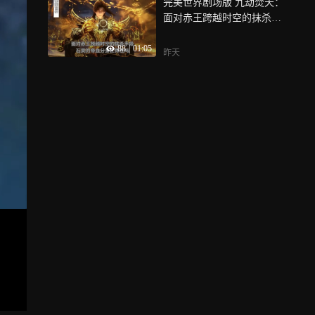
完美世界剧场版 九劫焚天：
面对赤王跨越时空的抹杀手
段，石昊的帝血分身扛得住
88
|
01:05
吗
昨天