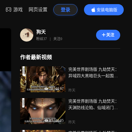
游戏
网页设置
登录
安装电脑版
内容更精彩
狗天
关注
粉丝
37
|
关注
0
作者最新视频
完美世界剧场版 九劫焚天：
异域四大黑暗巨头一起围
攻，石昊和柳神师徒是怎样
70
|
01:07
配合活下来的
昨天
完美世界剧场版 九劫焚天：
天渊防线沦陷、仙域闭门不
出，石昊的分身会成为九天
83
|
01:05
十地唯一的援军吗
昨天