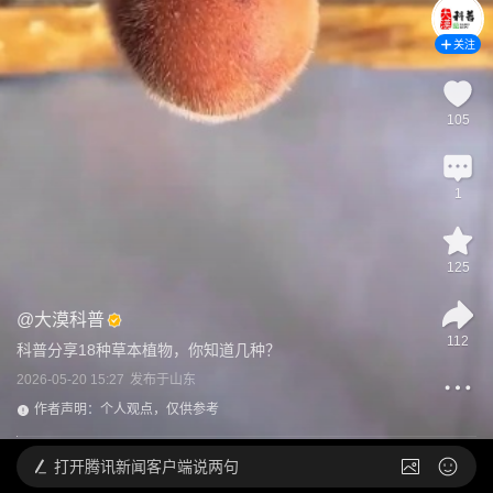
关注
105
1
125
@
大漠科普
112
科普分享18种草本植物，你知道几种？
2026-05-20 15:27
发布于
山东
作者声明：个人观点，仅供参考
打开
腾讯新闻客户端说两句