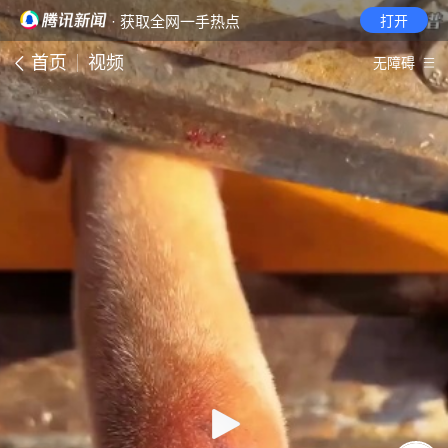
· 获取全网一手热点
打开
首页
视频
无障碍