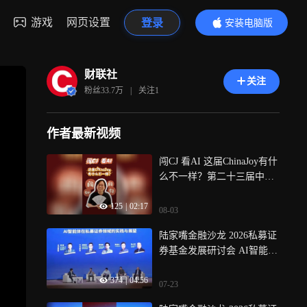
游戏
网页设置
登录
安装电脑版
内容更精彩
财联社
关注
粉丝
33.7万
|
关注
1
作者最新视频
闯CJ 看AI 这届ChinaJoy有什
么不一样？第二十三届中国
国际数码互动娱乐展览会7月
125
|
02:17
31日至8月3日在上海新国际
08-03
博览中心举办，今年主题是
陆家嘴金融沙龙 2026私募证
“与AI同游”，闯闯实探China
券基金发展研讨会 AI智能体
Joy，从产品到硬件，一起来
在私募证券领域的运用
看看有什么AI新体验吧！
374
|
04:56
07-23