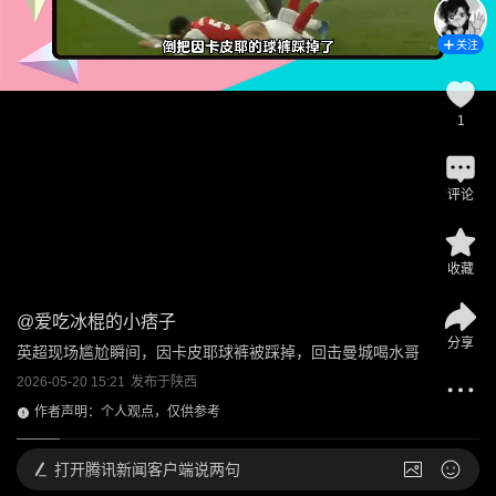
关注
1
评论
收藏
@
爱吃冰棍的小痞子
分享
英超现场尴尬瞬间，因卡皮耶球裤被踩掉，回击曼城喝水哥
2026-05-20 15:21
发布于
陕西
作者声明：个人观点，仅供参考
打开
腾讯新闻客户端说两句