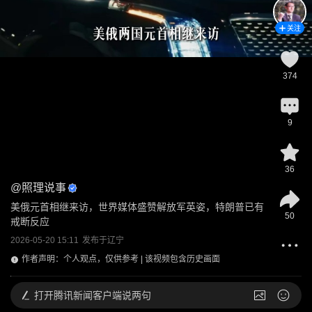
关注
374
9
36
@
照理说事
美俄元首相继来访，世界媒体盛赞解放军英姿，特朗普已有
50
戒断反应
2026-05-20 15:11
发布于
辽宁
作者声明：个人观点，仅供参考 | 该视频包含历史画面
打开
腾讯新闻客户端说两句