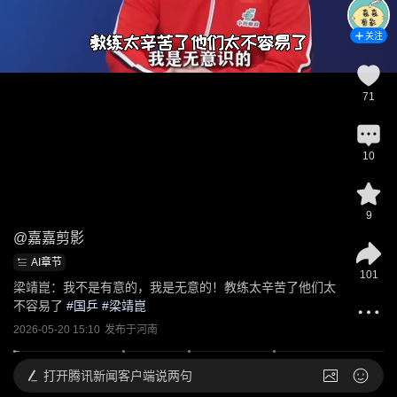
关注
71
10
9
@
嘉嘉剪影
AI章节
101
梁靖崑：我不是有意的，我是无意的！教练太辛苦了他们太
不容易了
 #
国乒
 #
梁靖崑
2026-05-20 15:10
发布于
河南
打开
腾讯新闻客户端说两句