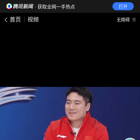
· 获取全网一手热点
打开
首页
视频
无障碍