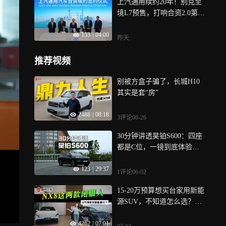
上汽通用续约20年！别克至
境L7预售，打响合资2.0第一
枪
153
|
04:00
昨天
推荐视频
别被方盒子骗了，长城H10
其实是套“房”
2488
|
08:18
3评论
06-26
30分钟讲透昊铂S600：四座
都是C位，一镜到底体验城
市领航辅助
123
|
29:37
1评论
06-02
15-20万预算想买台家用新能
源SUV，不知道怎么选？看
这条视频就够了！
4262
|
07:01