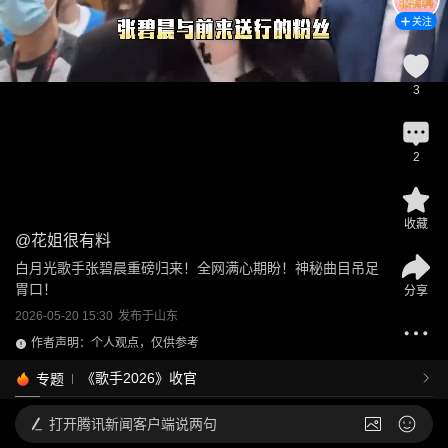
关注
3
2
收藏
@
花姐很有料
白月光歌手张碧晨重磅归来！全网满心期盼！神秘曲目吊足
胃口！
分享
2026-05-20 15:30
发布于
山东
作者声明：个人观点，仅供参考
《歌手2026》收官
专题
打开
腾讯新闻客户端说两句