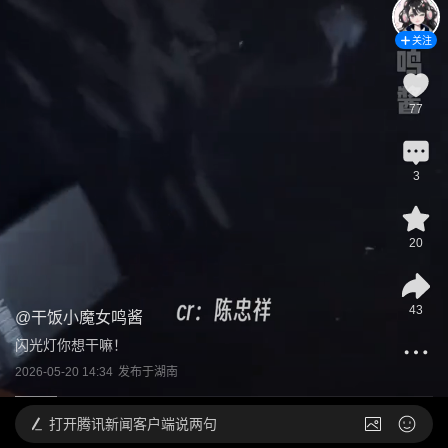
关注
77
3
20
43
@
干饭小魔女鸣酱
闪光灯你想干嘛！
2026-05-20 14:34
发布于
湖南
打开
腾讯新闻客户端说两句