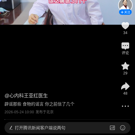
关注
34
评论
29
48
@
心内科王亚红医生
辟谣那些 食物的谣言 你之前信了几个
2026-05-24 10:00
发布于
北京
打开
腾讯新闻客户端说两句