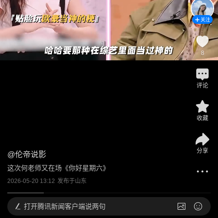
关注
8
评论
收藏
分享
@
伦帝说影
这次何老师又在场《你好星期六》
2026-05-20 13:12
发布于
山东
打开
腾讯新闻客户端说两句