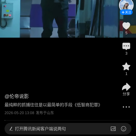
关注
5
3
1
分享
@
伦帝说影
最纯粹的抓捕往往是以最简单的手段《低智商犯罪》
2026-05-20 13:08
发布于
山东
打开
腾讯新闻客户端说两句