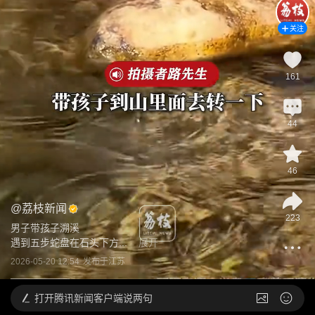
关注
161
44
46
@
荔枝新闻
223
男子带孩子溯溪

遇到五步蛇盘在石头下方...
展开
2026-05-20 12:54
发布于
江苏
打开
腾讯新闻客户端说两句