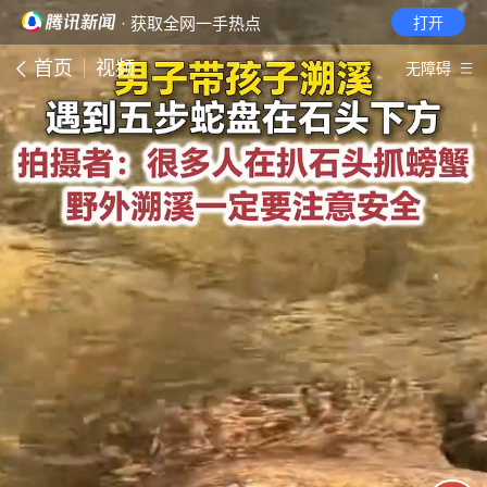
· 获取全网一手热点
打开
首页
视频
无障碍