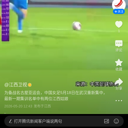
关注
1
评论
收藏
@
江西卫视
分享
为备战名古屋亚运会，中国女足5月18日在武汉重新集中，
最新一期集训名单中有两位江西姑娘
2026-05-20 12:43
发布于
江西
打开
腾讯新闻客户端说两句