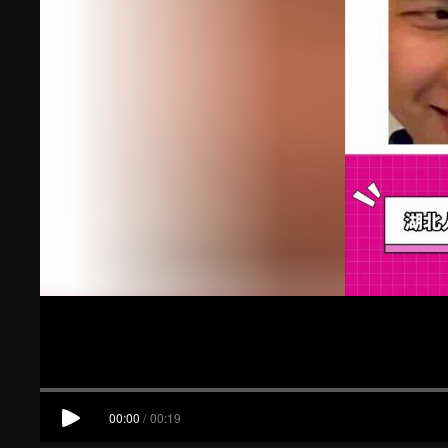
00:00
/
00:19