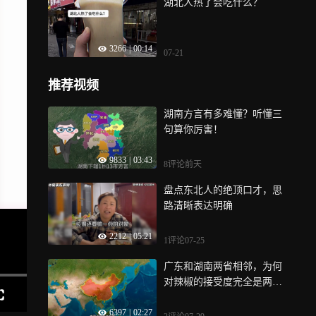
湖北人热了会吃什么？
3266
|
00:14
07-21
推荐视频
湖南方言有多难懂？听懂三
句算你厉害！
9833
|
03:43
8评论
前天
盘点东北人的绝顶口才，思
路清晰表达明确
2212
|
05:21
1评论
07-25
广东和湖南两省相邻，为何
对辣椒的接受度完全是两个
对立面呢？
6397
|
02:27