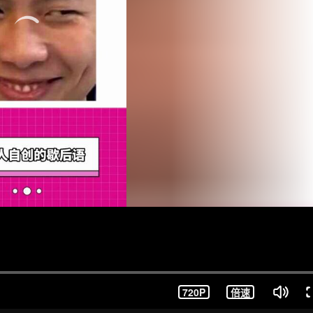
720P
倍速