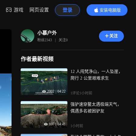
游戏
网页设置
登录
安装电脑版
内容更精彩
小慕户外
关注
粉丝
2343
|
关注
0
作者最新视频
12 人闯梵净山，一人坠崖，
爬行 2 公里艰难求生
2002
|
04:22
1评论
1小时前
强驴速穿鳌太遇极端天气，
偶遇多名被困驴友
697
|
04:41
1小时前