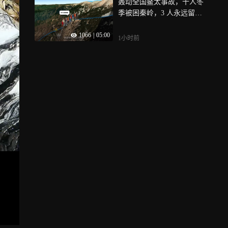
轰动全国鳌太事故，十人冬
季被困秦岭，3 人永远留在
雪山
1066
|
05:00
1小时前