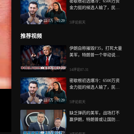
密歇根初选爆冷：6500万资
金力挺的候选人输了，民主
党左转已是定局？
22.1万
|
05:29
5评论
前天
推荐视频
伊朗自称摧毁F35，打死大量
美军，特朗普一个举动说明
真相？
6.8万
|
01:28
14评论
07-31
密歇根初选爆冷：6500万资
金力挺的候选人输了，民主
党左转已是定局？
22.1万
|
05:29
5评论
前天
缺乏弹药的美军，战场打不
赢伊朗，特朗普或让国防部
部长当替罪羊
2.8万
|
04:29