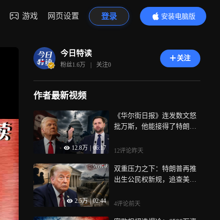
游戏
网页设置
登录
安装电脑版
内容更精彩
今日特读
关注
粉丝
1.6万
|
关注
0
作者最新视频
《华尔街日报》连发数文怒
批万斯，他能接得了特朗普
的班吗？｜特读纵深
12.8万
|
06:17
12评论
昨天
双重压力之下：特朗普再推
出生公民权新规，追查美军
弹药库存泄密事件
2.5万
|
02:44
4评论
前天