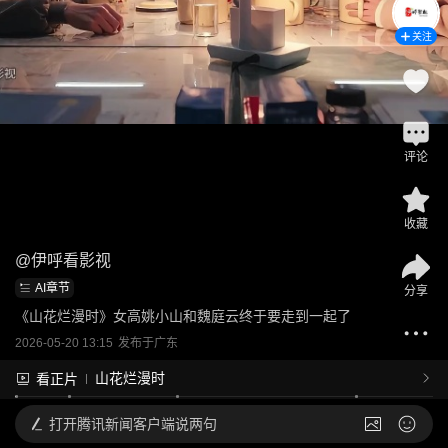
关注
评论
收藏
@
伊呼看影视
AI章节
分享
《山花烂漫时》女高姚小山和魏庭云终于要走到一起了
2026-05-20 13:15
发布于
广东
山花烂漫时
看正片
打开
腾讯新闻客户端说两句