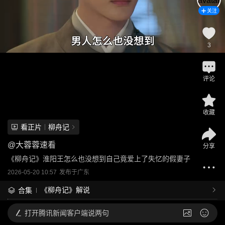
关注
3
评论
收藏
看正片
柳舟记
@
大蓉蓉速看
分享
《柳舟记》淮阳王怎么也没想到自己竟爱上了失忆的假妻子
2026-05-20 10:57
发布于
广东
《柳舟记》解说
合集
打开
腾讯新闻客户端说两句