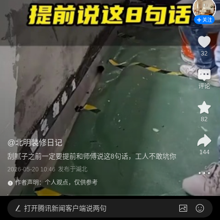
关注
32
评论
82
@
北明装修日记
144
刮腻子之前一定要提前和师傅说这8句话，工人不敢坑你
2026-05-20 10:46
发布于
湖北
作者声明：个人观点，仅供参考
打开
腾讯新闻客户端说两句