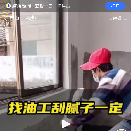
· 获取全网一手热点
打开
首页
视频
无障碍