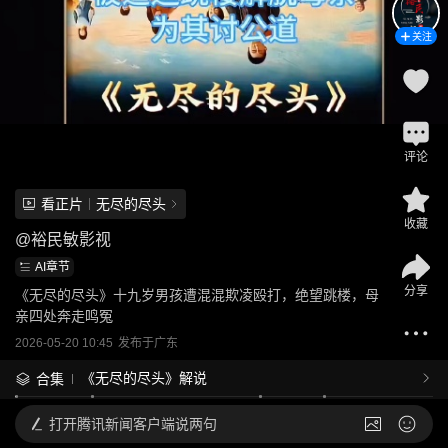
关注
评论
看正片
无尽的尽头
收藏
@
裕民敏影视
AI章节
分享
《无尽的尽头》十九岁男孩遭混混欺凌殴打，绝望跳楼，母
亲四处奔走鸣冤
2026-05-20 10:45
发布于
广东
《无尽的尽头》解说
合集
打开
腾讯新闻客户端说两句