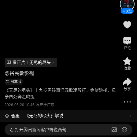
关注
评论
看正片
无尽的尽头
收藏
@
裕民敏影视
AI章节
分享
《无尽的尽头》十九岁男孩遭混混欺凌殴打，绝望跳楼，母
亲四处奔走鸣冤
2026-05-20 10:45
发布于
广东
《无尽的尽头》解说
合集
打开
腾讯新闻客户端说两句