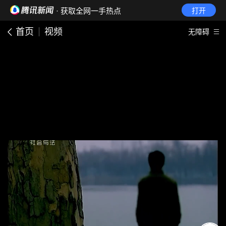
· 获取全网一手热点
打开
首页
视频
无障碍