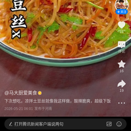
关注
16
评论
16
19
@
马大厨爱美食
下次想吃，凉拌土豆丝就像我这样做，酸辣脆爽，超级下饭
2026-05-21 06:01
发布于
河南
打开
腾讯新闻客户端说两句