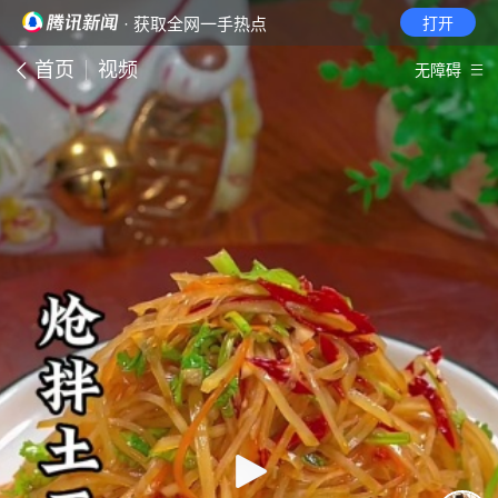
· 获取全网一手热点
打开
首页
视频
无障碍