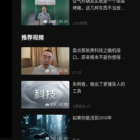
空气炸锅其实就是一个简易
烤箱，这几样东西不当放入
有安全隐患，这些安全细节
2398
|
01:23
要牢记
22小时前
推荐视频
盘点那些黑科技之脑机接
口，原来根本不是你想得样
子！
393
|
02:58
07-25
失明者，做出了更懂盲人的
工具
819
|
01:26
1评论
05-17
如果你能活到2050年
742
|
01:43