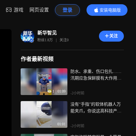
游戏
网页设置
登录
安装电脑版
内容更精彩
新华智见
关注
粉丝
1.8万
|
关注
0
作者最新视频
防水、承重、伤口包扎……
汛期应急保鲜膜有大作用，
简单易操作，快学起来
1
|
01:09
-2小时前
没有“手指”的软体机器人万
能夹爪，你说这高科技产物
里填的是咖啡粉？网友：机
01:01
器猫的手成真了？
-2小时前