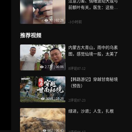
注意力差、情绪波动大或与
前额叶有关，医生：这些训
练可有效改善前额叶功能，
32
|
02:28
温馨提示：部分情况实为心
-1小时前
理暗示在作祟
推荐视频
内蒙古大青山，雨中的乌素
图，感觉仙境一般，太美了
2.7万
|
06:06
8评论
07-12
【韩路游记】穿越甘南秘境
（预告）
3099
|
01:38
2评论
07-23
绿进，沙退；人生，扎根
602
|
06:45