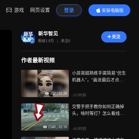
游戏
网页设置
登录
安装电脑版
内容更精彩
新华智见
关注
粉丝
1.9万
|
关注
0
作者最新视频
小孩哥超熟练手搓简易“仿生
机器人”，“画龙最后才点
睛，你是先赛博点睛”，网
352
|
01:26
友：没看清，再打个孙悟空
-5小时前
的看看
交警手把手教你如何正确掉
头，啥时等灯？怎么看线？
全说清，告别“该掉不敢掉，
1549
|
02:10
不该掉乱掉”
-4小时前