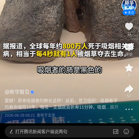
关注
11
评论
5
@
新华智见
57
震撼！原来吸烟者的肺长这样！此前，世卫组织：吸烟者平
均寿命缩短10年，每吸一支烟就会折寿11分钟，吸烟...
展开
2026-06-28 08:21
发布于
北京
打开
腾讯新闻客户端说两句