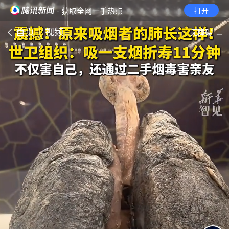
· 获取全网一手热点
打开
首页
视频
无障碍