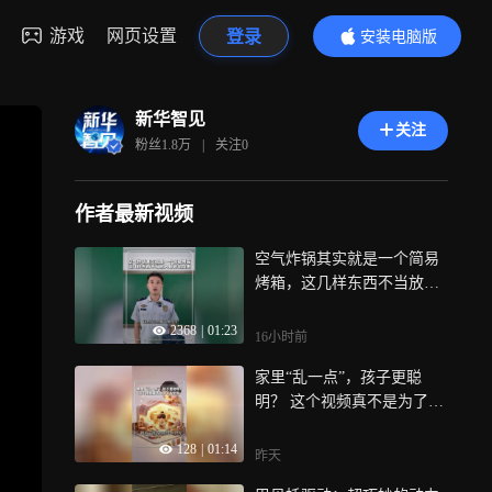
游戏
网页设置
登录
安装电脑版
内容更精彩
新华智见
关注
粉丝
1.8万
|
关注
0
作者最新视频
空气炸锅其实就是一个简易
烤箱，这几样东西不当放入
有安全隐患，这些安全细节
2368
|
01:23
要牢记
16小时前
家里“乱一点”，孩子更聪
明？ 这个视频真不是为了安
慰你 一把椅子讲清娃眼中的
128
|
01:14
世界
昨天