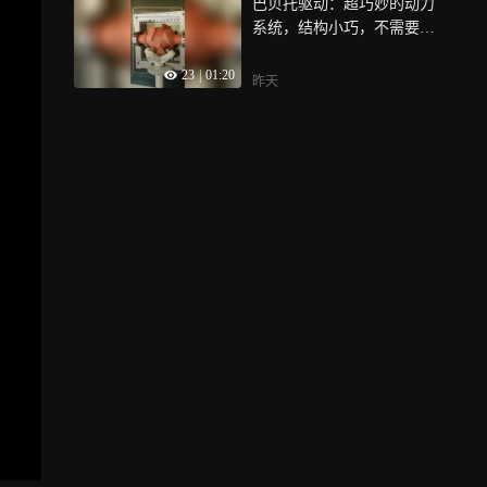
巴贝托驱动：超巧妙的动力
系统，结构小巧，不需要齿
轮也能减速，可用于人形机
23
|
01:20
器人关节等场景
昨天