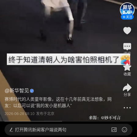
关注
评论
收藏
@
新华智见
分享
赛博时代的人类童年影像，这在十几年前真无法想象，网
友：以后可以说“我的发小是机器人”
2026-06-28 08:10
发布于
北京
打开
腾讯新闻客户端说两句