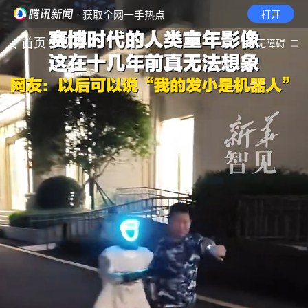
· 获取全网一手热点
打开
首页
视频
无障碍