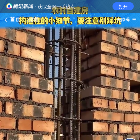
· 获取全网一手热点
打开
首页
视频
无障碍