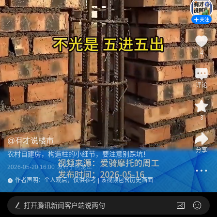
关注
4
评论
3
@
有才说楼市
分享
农村自建房，构造柱的小细节，要注意别踩坑！
2026-05-20 16:00
发布于
黑龙江
作者声明：个人观点，仅供参考 | 该视频包含历史画面
打开
腾讯新闻客户端说两句