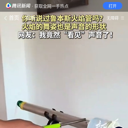
· 获取全网一手热点
打开
首页
视频
无障碍