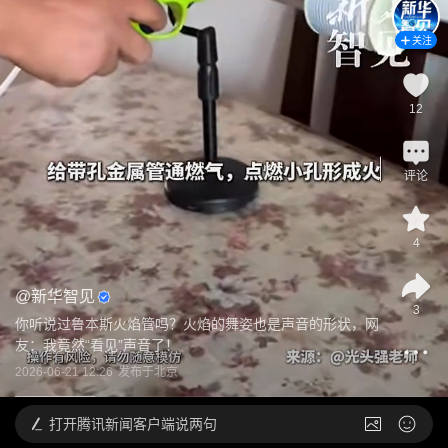
关注
12
评论
4
@
新华智见
3
你听说过鲁本斯火焰管吗？火焰的舞姿也是声音的形状，网
友：我竟然“看见”声音了！
2026-06-21 12:26
发布于
北京
打开
腾讯新闻客户端说两句