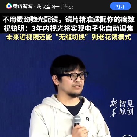
· 获取全网一手热点
打开
首页
视频
无障碍