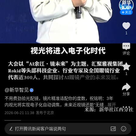
关注
1
评论
1
@
新华智见
分享
不用费劲验光配镜，镜片精准适配你的度数，祝铭明：3年
内视光将实现电子化自动调焦，未来近视镜还能“无缝...
展开
2026-06-21 11:38
发布于
北京
打开
腾讯新闻客户端说两句