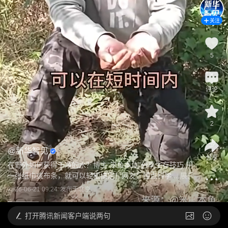
关注
5
评论
2
@
新华智见
分享
在野外如何获得干净的水？博主“笨鱼本鱼”分享生存技巧:用
一张纸巾或布条，就可以轻松搞定！网友：懂点科学...
展开
2026-06-21 09:24
发布于
北京
打开
腾讯新闻客户端说两句