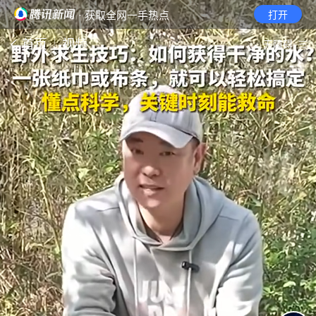
· 获取全网一手热点
打开
首页
视频
无障碍