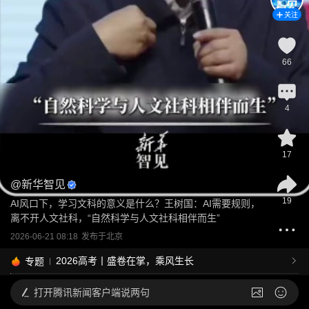
关注
66
4
17
@
新华智见
19
AI风口下，学习文科的意义是什么？王树国：AI需要规则，
离不开人文社科，“自然科学与人文社科相伴而生”
2026-06-21 08:18
发布于
北京
2026高考丨盛卷在掌，乘风生长
专题
打开
腾讯新闻客户端说两句