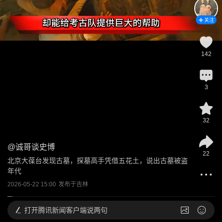
关注
142
3
32
@
诚哥谈史博
22
北京大葆台发现古墓，探墓高手凭借五花土，说出古墓被盗
年代
2026-05-22 15:00
发布于
吉林
打开
腾讯新闻客户端说两句