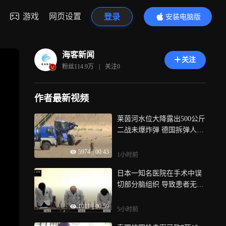
游戏
网页设置
登录
安装电脑版
内容更精彩
海客新闻
关注
粉丝
114.9万
|
关注
0
作者最新视频
莱茵河水位大降露出500公斤
二战未爆炸弹 德国拆弹人员
紧急移除
5974
|
00:43
1小时前
日本一知名医院在手术中误
切部分脑组织 导致患者无法
自主呼吸 院长鞠躬道歉
1011
|
00:59
5小时前