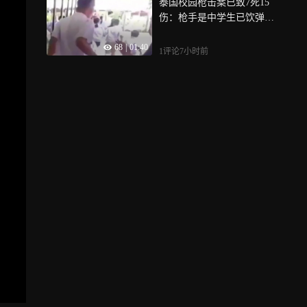
泰国校园枪击案已致7死15
伤：枪手是中学生已饮弹自
尽 行凶前先杀了祖父母
68
|
01:40
1评论
7小时前