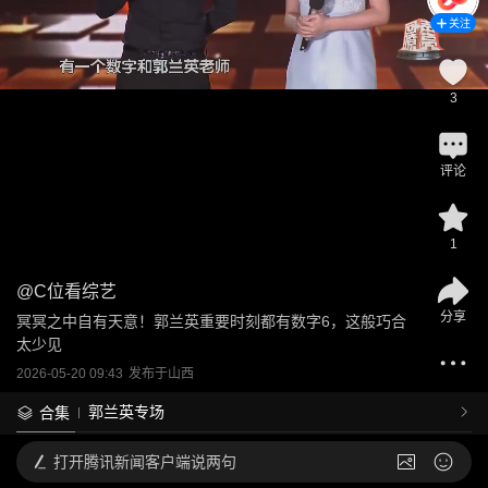
关注
3
评论
1
@
C位看综艺
分享
冥冥之中自有天意！郭兰英重要时刻都有数字6，这般巧合
太少见
2026-05-20 09:43
发布于
山西
郭兰英专场
合集
打开
腾讯新闻客户端说两句