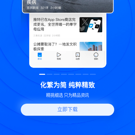
精致
世界变化 热问一下
资讯
好问题好回答 多元视角看问题
立即下载